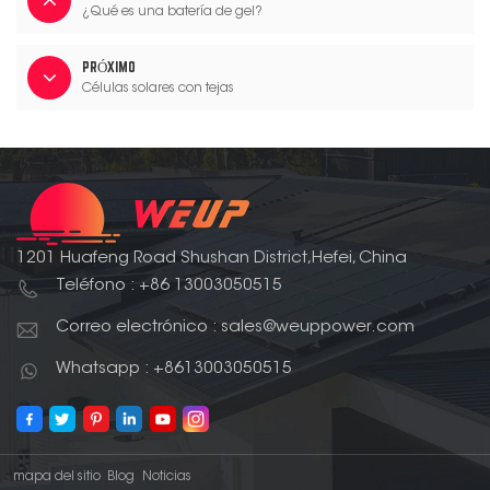
¿Qué es una batería de gel?
PRÓXIMO
Células solares con tejas
1201 Huafeng Road Shushan District,Hefei, China
Teléfono : +86 13003050515
Correo electrónico : sales@weuppower.com
Whatsapp : +8613003050515
mapa del sitio
Blog
Noticias