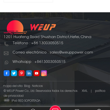
1201 Huafeng Road Shushan District,Hefei, China
Teléfono : +86 13003050515
Correo electrónico : sales@weuppower.com
Whatsapp : +8613003050515
mapa del sitio
Blog
Noticias
© WEUP Power Co., Ltd. Reservados todos los derechos.
XML
|
política
de privacidad
IPv6 RED SOPORTADA