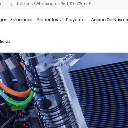
m
Teléfono/Whatsapp: +86 13003050515
gar
Soluciones
Productos
Proyectos
Acerca De Nosotr
icias