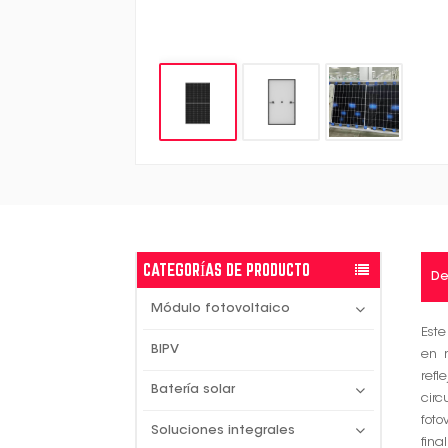
CATEGORÍAS DE PRODUCTO
De
Módulo fotovoltaico
Este
BIPV
en m
refl
Batería solar
cir
fot
Soluciones integrales
fina