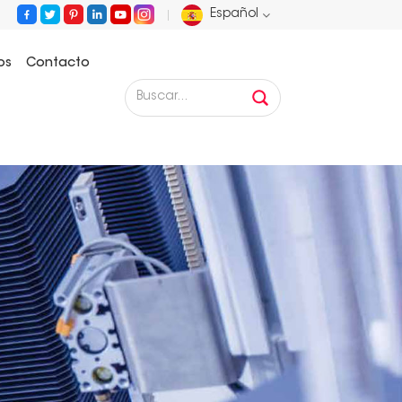
Español
os
Contacto
English
Français
Deutsch
Русский
Español
Português
عربي
日语