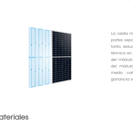
La celda me
partes sepa
tanto, redu
térmica en 
del módulo
del módulo
medio cor
ganancia so
teriales