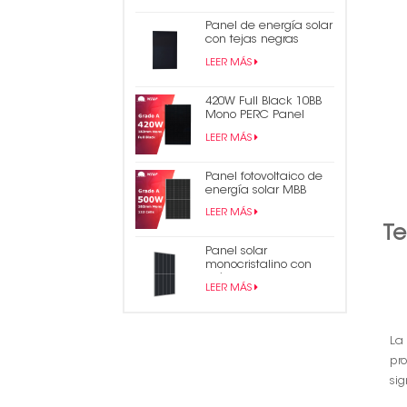
Panel de energía solar
con tejas negras
monocristalinas de
LEER MÁS
430 W
420W Full Black 10BB
Mono PERC Panel
solar fotovoltaico de
LEER MÁS
media celda de 182
mm
Panel fotovoltaico de
energía solar MBB
mono de medio corte
LEER MÁS
de 500 W
Te
Panel solar
monocristalino con
módulo fotovoltaico
LEER MÁS
con tejas PERC de 490
W
La
pr
sig