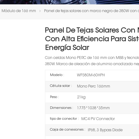
Módulo de 166 mm
Panel de tejas solares con marco negro de 380W con al
Panel De Tejas Solares Co
Con Alta Eficiencia Para Si
Energía Solar
Con celdas Mono PERC de 166 mm con MBB y tecnolo
380W. Marco de aleación de aluminio anodizado ne
Modelo :
WP380M-60HPH
Célula solar :
Mono Perc 166mm
Peso :
21kg
Dimensiones :
1775*1038*35mm
tipo de conector :
MC4 PV Connector
Caja de conexiones :
IP68, 3 Bypass Diode