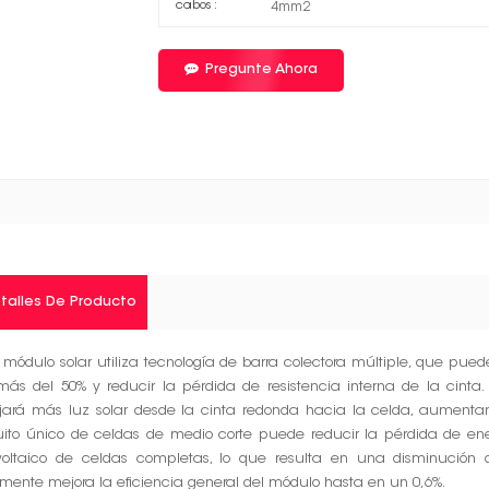
cabos :
4mm2
Pregunte Ahora
talles De Producto
 módulo solar utiliza tecnología de barra colectora múltiple, que pued
ás del 50% y reducir la pérdida de resistencia interna de la cinta.
ejará más luz solar desde la cinta redonda hacia la celda, aumentand
cuito único de celdas de medio corte puede reducir la pérdida de e
ovoltaico de celdas completas, lo que resulta en una disminución d
lmente mejora la eficiencia general del módulo hasta en un 0,6%.