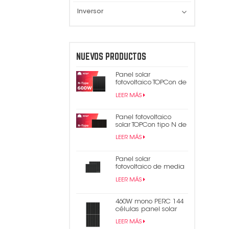
Inversor
NUEVOS PRODUCTOS
Panel solar
fotovoltaico TOPCon de
600 W tipo N
LEER MÁS
Panel fotovoltaico
solar TOPCon tipo N de
450 W y 440 W
LEER MÁS
completamente negro
Panel solar
fotovoltaico de media
celda mono Perc 182
LEER MÁS
mm de alta eficiencia
550W 9bb
460W mono PERC 144
células panel solar
9BB medio panel
LEER MÁS
fotovoltaico cortado