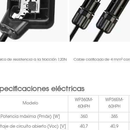
rco de resistencia a la tracción 120N
Cable calificado de 4 mm² co
pecificaciones eléctricas
WP360M-
WP365M-
Modelo
60HPH
60HPH
Potencia máxima (Pmáx) [W]
360
365
ltaje de circuito abierto (Voc) [V]
40,7
40,9