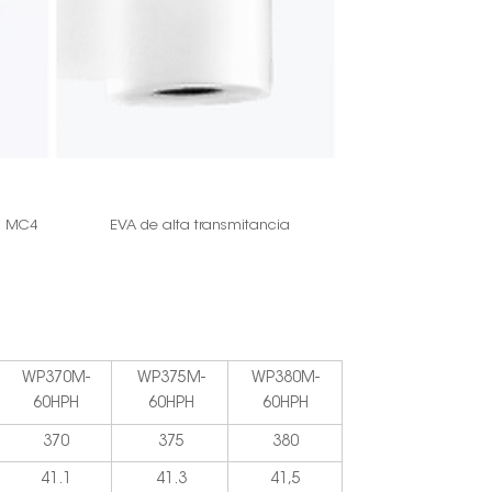
n MC4
EVA de alta transmitancia
WP370M-
WP375M-
WP380M-
60HPH
60HPH
60HPH
370
375
380
41.1
41.3
41,5