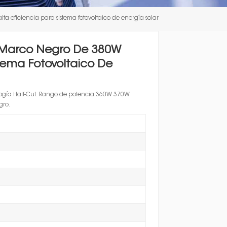
한국인
ta eficiencia para sistema fotovoltaico de energía solar
Polski
n Marco Negro De 380W
stema Fotovoltaico De
gía Half-Cut. Rango de potencia 360W 370W
gro.