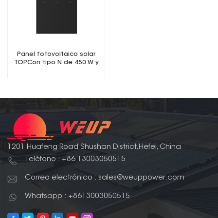
Panel fotovoltaico solar
TOPCon tipo N de 450 W y
440 W completamente
negro
1201 Huafeng Road Shushan District,Hefei, China
Teléfono : +86 13003050515
Correo electrónico : sales@weuppower.com
Whatsapp : +8613003050515