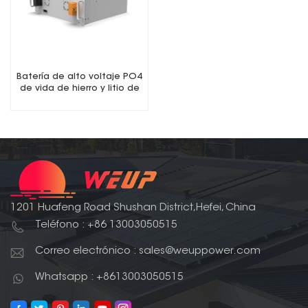
Batería de alto voltaje PO4
de vida de hierro y litio de
48V 50Ah 100Ah
1201 Huafeng Road Shushan District,Hefei, China
Teléfono : +86 13003050515
Correo electrónico : sales@weuppower.com
Whatsapp : +8613003050515