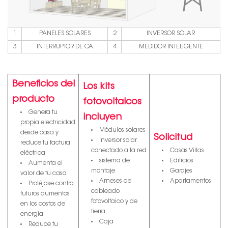
1
PANELES SOLARES
2
INVERSOR SOLAR
3
INTERRUPTOR DE CA
4
MEDIDOR INTELIGENTE
Beneficios del
Los kits
producto
fotovoltaicos
Genera tu
incluyen
propia electricidad
Módulos solares
desde casa y
Solicitud
Inversor solar
reduce tu factura
conectado a la red
Casas Villas
eléctrica
sistema de
Edificios
Aumenta el
montaje
Garajes
valor de tu casa
Arneses de
Apartamentos
Protéjase contra
cableado
futuros aumentos
fotovoltaico y de
en los costos de
tierra
energía
Caja
Reduce tu