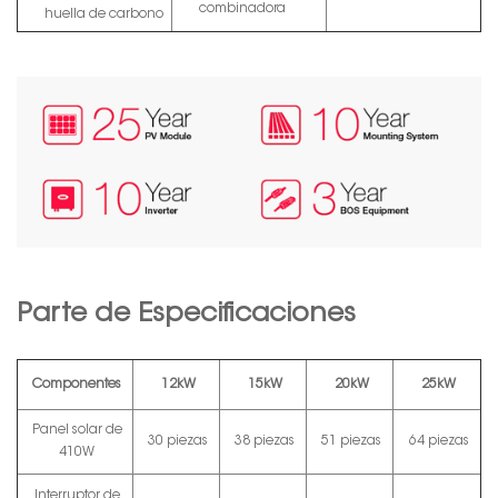
combinadora
huella de carbono
Parte de Especificaciones
Componentes
12kW
15kW
20kW
25kW
Panel solar de
30 piezas
38 piezas
51 piezas
64 piezas
410W
Interruptor de