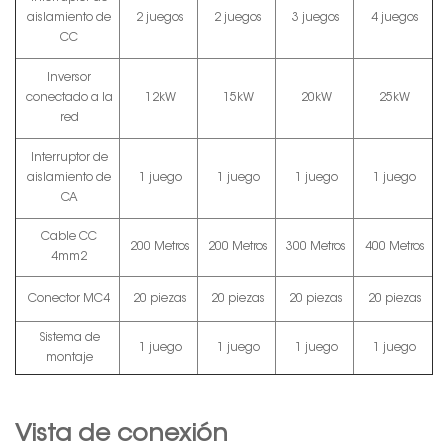
aislamiento de
2 juegos
2 juegos
3 juegos
4 juegos
CC
Inversor
conectado a la
12kW
15kW
20kW
25kW
red
Interruptor de
aislamiento de
1 juego
1 juego
1 juego
1 juego
CA
Cable CC
200 Metros
200 Metros
300 Metros
400 Metros
4mm2
Conector MC4
20 piezas
20 piezas
20 piezas
20 piezas
Sistema de
1 juego
1 juego
1 juego
1 juego
montaje
Vista de conexión