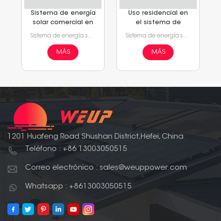
Sistema de energía
Uso residencial en
solar comercial en
el sistema de
red
energía solar en
Sistema de energía solar comercial de 50kw a 5MW
Sistema de energía solar residencial de 5kw a 50kw
red
MÁS
MÁS
1201 Huafeng Road Shushan District,Hefei, China
Teléfono : +86 13003050515
Correo electrónico : sales@weuppower.com
Whatsapp : +8613003050515