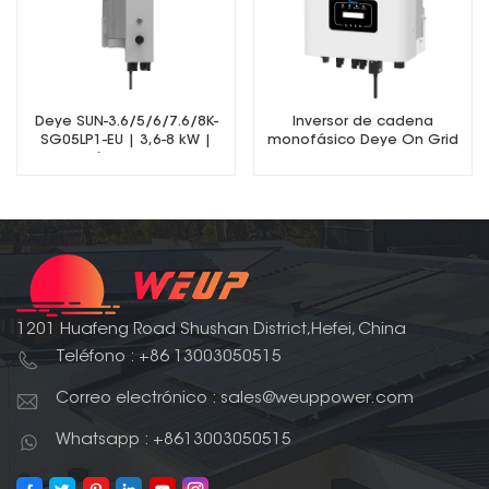
Deye SUN-3.6/5/6/7.6/8K-
Inversor de cadena
SG05LP1-EU | 3,6-8 kW |
monofásico Deye On Grid
Monofásico | 2MPPT |
Inversor híbrido | Batería de
bajo voltaje
1201 Huafeng Road Shushan District,Hefei, China
Teléfono : +86 13003050515
Correo electrónico : sales@weuppower.com
Whatsapp : +8613003050515