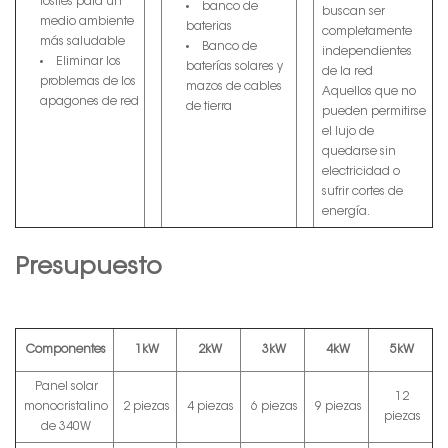
fósiles para un
banco de
buscan ser
medio ambiente
baterias
completamente
más saludable
Banco de
independientes
Eliminar los
baterías solares y
de la red
problemas de los
mazos de cables
Aquellos que no
apagones de red
de tierra
pueden permitirse
el lujo de
quedarse sin
electricidad o
sufrir cortes de
energía.
Presupuesto
Componentes
1kW
2kW
3kW
4kW
5kW
Panel solar
12
monocristalino
2 piezas
4 piezas
6 piezas
9 piezas
piezas
de 340W