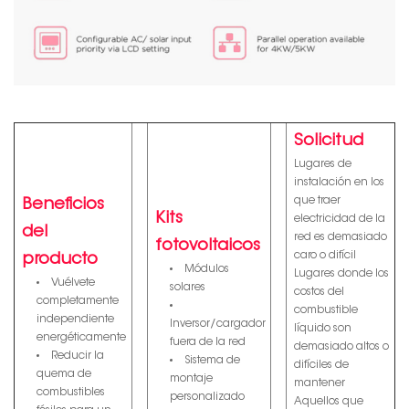
Solicitud
Lugares de
instalación en los
que traer
Beneficios
Kits
electricidad de la
del
red es demasiado
fotovoltaicos
caro o difícil
producto
Módulos
Lugares donde los
Vuélvete
solares
costos del
completamente
combustible
independiente
Inversor/cargador
líquido son
energéticamente
fuera de la red
demasiado altos o
Reducir la
Sistema de
difíciles de
quema de
montaje
mantener
combustibles
personalizado
Aquellos que