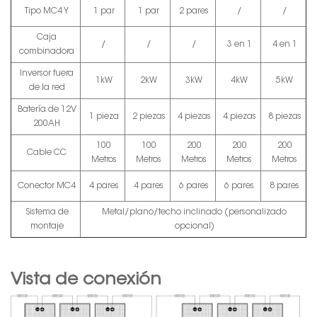
Tipo MC4 Y
1 par
1 par
2 pares
/
/
Caja
/
/
/
3 en 1
4 en 1
combinadora
Inversor fuera
1kW
2kW
3kW
4kW
5kW
de la red
Batería de 12V
1 pieza
2 piezas
4 piezas
4 piezas
8 piezas
200AH
100
100
200
200
200
Cable CC
Metros
Metros
Metros
Metros
Metros
Conector MC4
4 pares
4 pares
6 pares
6 pares
8 pares
Sistema de
Metal/plano/techo inclinado (personalizado
montaje
opcional)
Vista de conexión