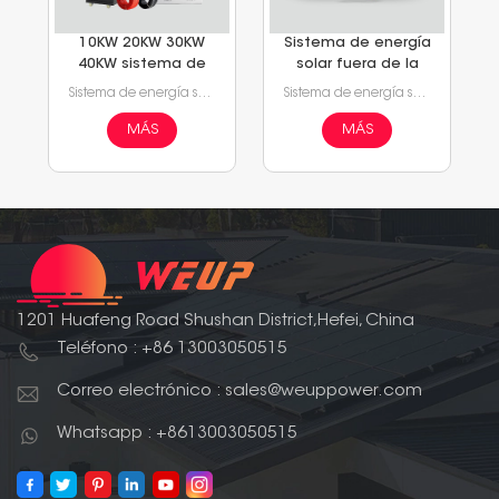
10KW 20KW 30KW
Sistema de energía
40KW sistema de
solar fuera de la
energía solar fuera
red de 3KW y 5KW
Sistema de energía solar residencial/comercial fuera de la red
Sistema de energía solar residencial fuera de la red para el hogar
de la red
MÁS
MÁS
1201 Huafeng Road Shushan District,Hefei, China
Teléfono : +86 13003050515
Correo electrónico : sales@weuppower.com
Whatsapp : +8613003050515