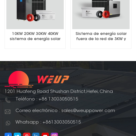
10KW 20KW 30KW 40KW
Sistema de energía solar
sistema de energía solar
fuera de la red de 3KW y
fuera de la red
5KW
1201 Huafeng Road Shushan District,Hefei, China
Teléfono : +86 13003050515
Correo electrónico : sales@weuppower.com
Whatsapp : +8613003050515