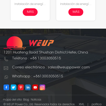
almacenamiento
residencial
Instalación de energía solar híbrida comercial 50KW 100KW 200KW 500KW
Instalación de energía solar híbrida residencial 5KW 8KW 10KW 12KW 15KW
de energía híbrido
comercial
MÁS
MÁS
1201 Huafeng Road Shushan District,Hefei, China
Teléfono : +86 13003050515
Correo electrónico : sales@weuppower.com
Whatsapp : +8613003050515
mapa del sitio
Blog
Noticias
© WEUP Power Co., Ltd. Reservados todos los derechos.
XML
|
política