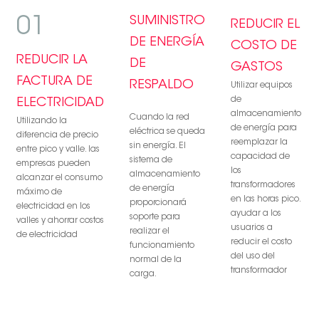
01
SUMINISTRO
REDUCIR EL
DE ENERGÍA
COSTO DE
REDUCIR LA
DE
GASTOS
FACTURA DE
RESPALDO
Utilizar equipos
de
ELECTRICIDAD
almacenamiento
Cuando la red
Utilizando la
de energía para
eléctrica se queda
diferencia de precio
reemplazar la
sin energía. El
entre pico y valle. las
capacidad de
sistema de
empresas pueden
los
almacenamiento
alcanzar el consumo
transformadores
de energía
máximo de
en las horas pico.
proporcionará
electricidad en los
ayudar a los
soporte para
valles y ahorrar costos
usuarios a
realizar el
de electricidad
reducir el costo
funcionamiento
del uso del
normal de la
transformador
carga.