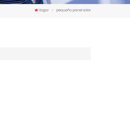
한국인
Hogar
pequeño panel solar
Polski