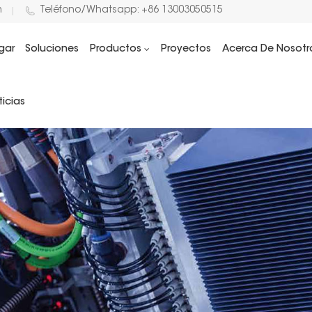
m
Teléfono/Whatsapp: +86 13003050515
gar
Soluciones
Productos
Proyectos
Acerca De Nosotr
icias