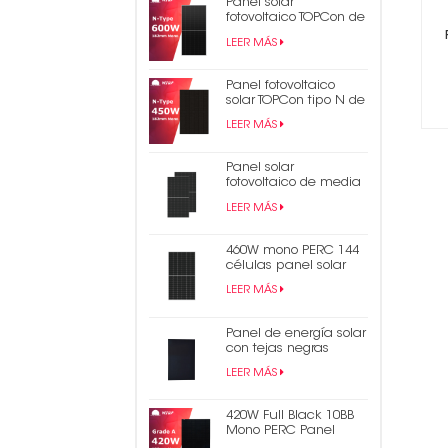
Panel solar
fotovoltaico TOPCon de
600 W tipo N
LEER MÁS
Panel fotovoltaico
solar TOPCon tipo N de
450 W y 440 W
LEER MÁS
completamente negro
Panel solar
fotovoltaico de media
celda mono Perc 182
LEER MÁS
mm de alta eficiencia
550W 9bb
460W mono PERC 144
células panel solar
9BB medio panel
LEER MÁS
fotovoltaico cortado
Panel de energía solar
con tejas negras
monocristalinas de
LEER MÁS
430 W
420W Full Black 10BB
Mono PERC Panel
solar fotovoltaico de