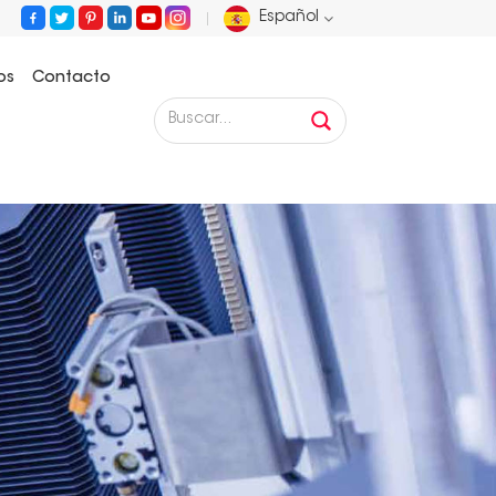
Español
os
Contacto
English
Français
Deutsch
Русский
Español
Português
عربي
日语