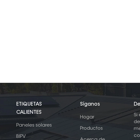
ETIQUETAS
Síganos
De
CALIENTES
Si
Hogar
de
Paneles solares
Productos
me
co
BIPV
Acerca de