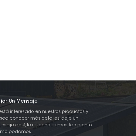
jar Un Mensaje
 está interesado en nuestros productos y
sea conocer más detalles, deje un
nsaje aquí, le responderemos tan pronto
mo podamos.